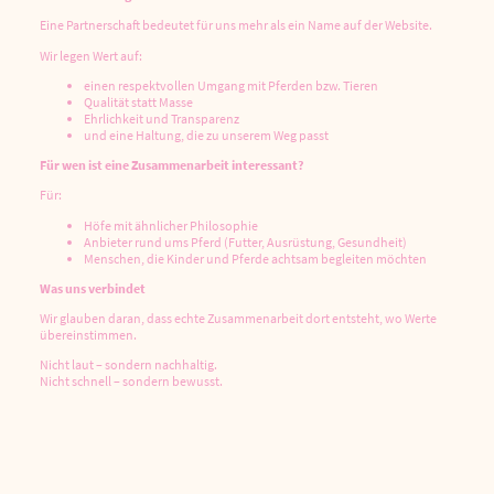
Eine Partnerschaft bedeutet für uns mehr als ein Name auf der Website.
Wir legen Wert auf:
einen respektvollen Umgang mit Pferden bzw. Tieren
Qualität statt Masse
Ehrlichkeit und Transparenz
und eine Haltung, die zu unserem Weg passt
Für wen ist eine Zusammenarbeit interessant?
Für:
Höfe mit ähnlicher Philosophie
Anbieter rund ums Pferd (Futter, Ausrüstung, Gesundheit)
Menschen, die Kinder und Pferde achtsam begleiten möchten
Was uns verbindet
Wir glauben daran, dass echte Zusammenarbeit dort entsteht, wo Werte
übereinstimmen.
Nicht laut – sondern nachhaltig.
Nicht schnell – sondern bewusst.