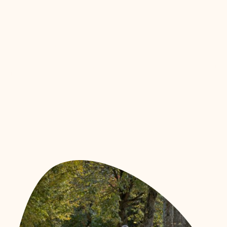
Wir wählen unsere Partner bewusst aus.
Nicht nach Größe oder Bekanntheit – sondern danach, ob sie zu unserer Haltung
passen.
Gemeinsam gehen wir einen Weg, der von Vertrauen, Respekt und Qualität geprägt
ist.