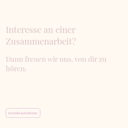
Interesse an einer
Zusammenarbeit?
Dann freuen wir uns, von dir zu
hören.
👉
Schreib uns gerne eine Nachricht
und erzähle uns ein bisschen über dich und deine Arbeit.
Gemeinsam können wir einen Raum schaffen, in dem Pferde und Menschen
wachsen dürfen.
Kontakt aufnehmen