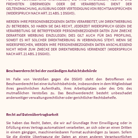
FREIHEITEN ÜBERWIEGEN ODER DIE VERARBEITUNG DIENT DER
GELTENDMACHUNG, AUSÜBUNG ODER VERTEIDIGUNG VON RECHTSANSPRÜCHEN
(WIDERSPRUCH NACH ART. 21 ABS. 1 DSGVO).
WERDEN IHRE PERSONENBEZOGENEN DATEN VERARBEITET, UM DIREKTWERBUNG
ZU BETREIBEN, SO HABEN SIE DAS RECHT, JEDERZEIT WIDERSPRUCH GEGEN DIE
VERARBEITUNG SIE BETREFFENDER PERSONENBEZOGENER DATEN ZUM ZWECKE
DERARTIGER WERBUNG EINZULEGEN; DIES GILT AUCH FÜR DAS PROFILING,
SOWEIT ES MIT SOLCHER DIREKTWERBUNG IN VERBINDUNG STEHT. WENN SIE
WIDERSPRECHEN, WERDEN IHRE PERSONENBEZOGENEN DATEN ANSCHLIESSEND
NICHT MEHR ZUM ZWECKE DER DIREKTWERBUNG VERWENDET (WIDERSPRUCH
NACH ART. 21 ABS. 2 DSGVO).
Beschwerde­recht bei der zuständigen Aufsichts­behörde
Im Falle von Verstößen gegen die DSGVO steht den Betroffenen ein
Beschwerderecht bei einer Aufsichtsbehörde, insbesondere in dem Mitgliedstaat
ihres gewöhnlichen Aufenthalts, ihres Arbeitsplatzes oder des Orts des
mutmaßlichen Verstoßes zu. Das Beschwerderecht besteht unbeschadet
anderweitiger verwaltungsrechtlicher oder gerichtlicher Rechtsbehelfe.
Recht auf Daten­übertrag­barkeit
Sie haben das Recht, Daten, die wir auf Grundlage Ihrer Einwilligung oder in
Erfüllung eines Vertrags automatisiert verarbeiten, an sich oder an einen Dritten
in einem gängigen, maschinenlesbaren Format aushändigen zu lassen. Sofern
Sie die direkte Übertragung der Daten an einen anderen Verantwortlichen