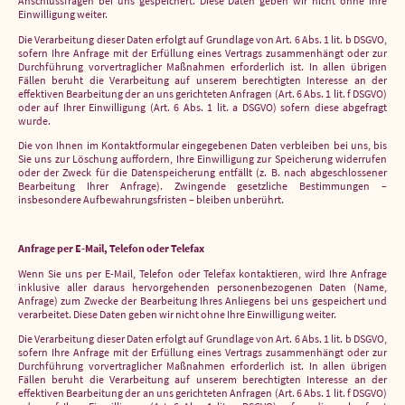
Anschlussfragen bei uns gespeichert. Diese Daten geben wir nicht ohne Ihre
Einwilligung weiter.
Die Verarbeitung dieser Daten erfolgt auf Grundlage von Art. 6 Abs. 1 lit. b DSGVO,
sofern Ihre Anfrage mit der Erfüllung eines Vertrags zusammenhängt oder zur
Durchführung vorvertraglicher Maßnahmen erforderlich ist. In allen übrigen
Fällen beruht die Verarbeitung auf unserem berechtigten Interesse an der
effektiven Bearbeitung der an uns gerichteten Anfragen (Art. 6 Abs. 1 lit. f DSGVO)
oder auf Ihrer Einwilligung (Art. 6 Abs. 1 lit. a DSGVO) sofern diese abgefragt
wurde.
Die von Ihnen im Kontaktformular eingegebenen Daten verbleiben bei uns, bis
Sie uns zur Löschung auffordern, Ihre Einwilligung zur Speicherung widerrufen
oder der Zweck für die Datenspeicherung entfällt (z. B. nach abgeschlossener
Bearbeitung Ihrer Anfrage). Zwingende gesetzliche Bestimmungen –
insbesondere Aufbewahrungsfristen – bleiben unberührt.
Anfrage per E-Mail, Telefon oder Telefax
Wenn Sie uns per E-Mail, Telefon oder Telefax kontaktieren, wird Ihre Anfrage
inklusive aller daraus hervorgehenden personenbezogenen Daten (Name,
Anfrage) zum Zwecke der Bearbeitung Ihres Anliegens bei uns gespeichert und
verarbeitet. Diese Daten geben wir nicht ohne Ihre Einwilligung weiter.
Die Verarbeitung dieser Daten erfolgt auf Grundlage von Art. 6 Abs. 1 lit. b DSGVO,
sofern Ihre Anfrage mit der Erfüllung eines Vertrags zusammenhängt oder zur
Durchführung vorvertraglicher Maßnahmen erforderlich ist. In allen übrigen
Fällen beruht die Verarbeitung auf unserem berechtigten Interesse an der
effektiven Bearbeitung der an uns gerichteten Anfragen (Art. 6 Abs. 1 lit. f DSGVO)