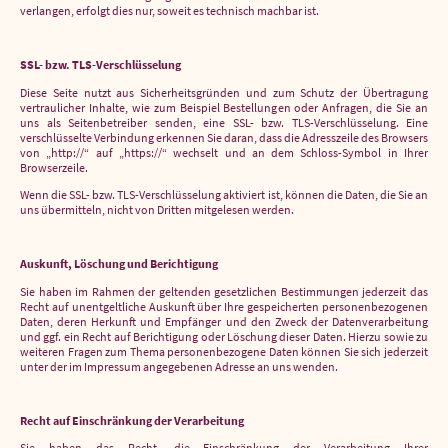
verlangen, erfolgt dies nur, soweit es technisch machbar ist.
SSL- bzw. TLS-Verschlüsselung
Diese Seite nutzt aus Sicherheitsgründen und zum Schutz der Übertragung
vertraulicher Inhalte, wie zum Beispiel Bestellungen oder Anfragen, die Sie an
uns als Seitenbetreiber senden, eine SSL- bzw. TLS-Verschlüsselung. Eine
verschlüsselte Verbindung erkennen Sie daran, dass die Adresszeile des Browsers
von „http://“ auf „https://“ wechselt und an dem Schloss-Symbol in Ihrer
Browserzeile.
Wenn die SSL- bzw. TLS-Verschlüsselung aktiviert ist, können die Daten, die Sie an
uns übermitteln, nicht von Dritten mitgelesen werden.
Auskunft, Löschung und Berichtigung
Sie haben im Rahmen der geltenden gesetzlichen Bestimmungen jederzeit das
Recht auf unentgeltliche Auskunft über Ihre gespeicherten personenbezogenen
Daten, deren Herkunft und Empfänger und den Zweck der Datenverarbeitung
und ggf. ein Recht auf Berichtigung oder Löschung dieser Daten. Hierzu sowie zu
weiteren Fragen zum Thema personenbezogene Daten können Sie sich jederzeit
unter der im Impressum angegebenen Adresse an uns wenden.
Recht auf Einschränkung der Verarbeitung
Sie haben das Recht, die Einschränkung der Verarbeitung Ihrer