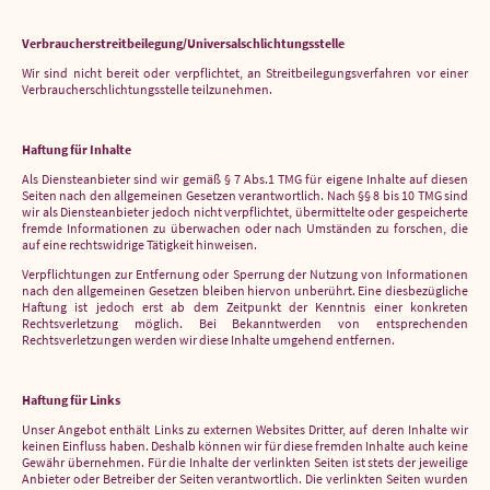
Verbraucher­streit­beilegung/Universal­schlichtungs­stelle
Wir sind nicht bereit oder verpflichtet, an Streitbeilegungsverfahren vor einer
Verbraucherschlichtungsstelle teilzunehmen.
Haftung für Inhalte
Als Diensteanbieter sind wir gemäß § 7 Abs.1 TMG für eigene Inhalte auf diesen
Seiten nach den allgemeinen Gesetzen verantwortlich. Nach §§ 8 bis 10 TMG sind
wir als Diensteanbieter jedoch nicht verpflichtet, übermittelte oder gespeicherte
fremde Informationen zu überwachen oder nach Umständen zu forschen, die
auf eine rechtswidrige Tätigkeit hinweisen.
Verpflichtungen zur Entfernung oder Sperrung der Nutzung von Informationen
nach den allgemeinen Gesetzen bleiben hiervon unberührt. Eine diesbezügliche
Haftung ist jedoch erst ab dem Zeitpunkt der Kenntnis einer konkreten
Rechtsverletzung möglich. Bei Bekanntwerden von entsprechenden
Rechtsverletzungen werden wir diese Inhalte umgehend entfernen.
Haftung für Links
Unser Angebot enthält Links zu externen Websites Dritter, auf deren Inhalte wir
keinen Einfluss haben. Deshalb können wir für diese fremden Inhalte auch keine
Gewähr übernehmen. Für die Inhalte der verlinkten Seiten ist stets der jeweilige
Anbieter oder Betreiber der Seiten verantwortlich. Die verlinkten Seiten wurden