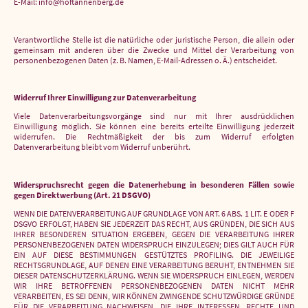
E-Mail: info@hoftannenberg.de
Verantwortliche Stelle ist die natürliche oder juristische Person, die allein oder
gemeinsam mit anderen über die Zwecke und Mittel der Verarbeitung von
personenbezogenen Daten (z. B. Namen, E-Mail-Adressen o. Ä.) entscheidet.
Widerruf Ihrer Einwilligung zur Datenverarbeitung
Viele Datenverarbeitungsvorgänge sind nur mit Ihrer ausdrücklichen
Einwilligung möglich. Sie können eine bereits erteilte Einwilligung jederzeit
widerrufen. Die Rechtmäßigkeit der bis zum Widerruf erfolgten
Datenverarbeitung bleibt vom Widerruf unberührt.
Widerspruchsrecht gegen die Datenerhebung in besonderen Fällen sowie
gegen Direktwerbung (Art. 21 DSGVO)
WENN DIE DATENVERARBEITUNG AUF GRUNDLAGE VON ART. 6 ABS. 1 LIT. E ODER F
DSGVO ERFOLGT, HABEN SIE JEDERZEIT DAS RECHT, AUS GRÜNDEN, DIE SICH AUS
IHRER BESONDEREN SITUATION ERGEBEN, GEGEN DIE VERARBEITUNG IHRER
PERSONENBEZOGENEN DATEN WIDERSPRUCH EINZULEGEN; DIES GILT AUCH FÜR
EIN AUF DIESE BESTIMMUNGEN GESTÜTZTES PROFILING. DIE JEWEILIGE
RECHTSGRUNDLAGE, AUF DENEN EINE VERARBEITUNG BERUHT, ENTNEHMEN SIE
DIESER DATENSCHUTZERKLÄRUNG. WENN SIE WIDERSPRUCH EINLEGEN, WERDEN
WIR IHRE BETROFFENEN PERSONENBEZOGENEN DATEN NICHT MEHR
VERARBEITEN, ES SEI DENN, WIR KÖNNEN ZWINGENDE SCHUTZWÜRDIGE GRÜNDE
FÜR DIE VERARBEITUNG NACHWEISEN, DIE IHRE INTERESSEN, RECHTE UND